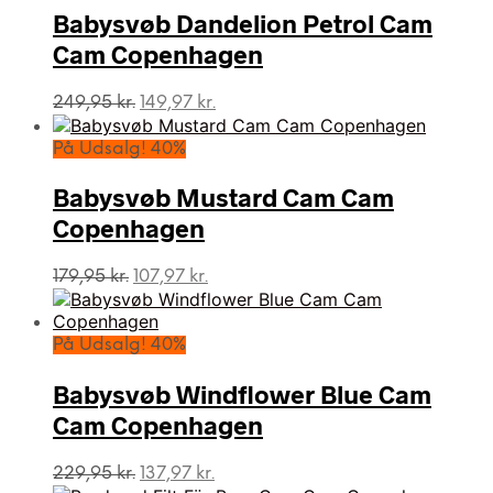
Babysvøb Dandelion Petrol Cam
Cam Copenhagen
Den
Den
249,95
kr.
149,97
kr.
oprindelige
aktuelle
pris
pris
På Udsalg! 40%
var:
er:
249,95 kr..
149,97 kr..
Babysvøb Mustard Cam Cam
Copenhagen
Den
Den
179,95
kr.
107,97
kr.
oprindelige
aktuelle
pris
pris
var:
er:
På Udsalg! 40%
179,95 kr..
107,97 kr..
Babysvøb Windflower Blue Cam
Cam Copenhagen
Den
Den
229,95
kr.
137,97
kr.
oprindelige
aktuelle