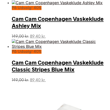
oprindelige
aktuelle
pris
pris
På Udsalg! 40%
var:
er:
180,00 kr..
144,00 kr..
Cam Cam Copenhagen Vaskeklude
Ashley Mix
Den
Den
149,00
kr.
89,40
kr.
oprindelige
aktuelle
pris
pris
var:
er:
På Udsalg! 40%
149,00 kr..
89,40 kr..
Cam Cam Copenhagen Vaskeklude
Classic Stripes Blue Mix
Den
Den
149,00
kr.
89,40
kr.
oprindelige
aktuelle
pris
pris
var:
er:
149,00 kr..
89,40 kr..