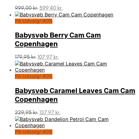
Den
Den
999,00
kr.
599,40
kr.
oprindelige
aktuelle
pris
pris
På Udsalg! 40%
var:
er:
999,00 kr..
599,40 kr..
Babysvøb Berry Cam Cam
Copenhagen
Den
Den
179,95
kr.
107,97
kr.
oprindelige
aktuelle
pris
pris
var:
er:
På Udsalg! 40%
179,95 kr..
107,97 kr..
Babysvøb Caramel Leaves Cam Cam
Copenhagen
Den
Den
229,95
kr.
137,97
kr.
oprindelige
aktuelle
pris
pris
var:
er:
På Udsalg! 40%
229,95 kr..
137,97 kr..