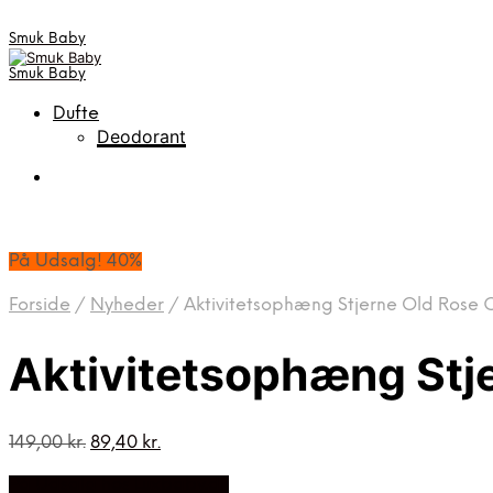
Smuk Baby
Smuk Baby
Dufte
Deodorant
På Udsalg! 40%
Forside
/
Nyheder
/
Aktivitetsophæng Stjerne Old Ros
Aktivitetsophæng St
Den
Den
149,00
kr.
89,40
kr.
oprindelige
aktuelle
På Udsalg hos Luxbaby.dk
pris
pris