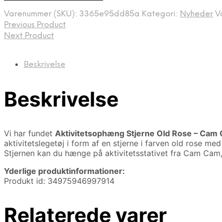
var:
er:
Varenummer (SKU):
3365e95dd85a
Kategori:
Nyheder
V
149,00 kr..
89,40 kr..
Previous Product
Next Product
Beskrivelse
Beskrivelse
Vi har fundet
Aktivitetsophæng Stjerne Old Rose – Ca
aktivitetslegetøj i form af en stjerne i farven old rose m
Stjernen kan du hænge på aktivitetsstativet fra Cam Cam
Yderlige produktinformationer:
Produkt id: 34975946997914
Relaterede varer