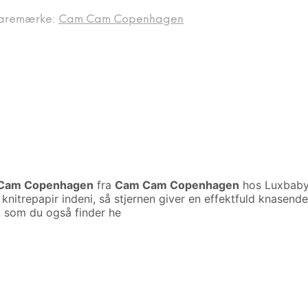
aremærke:
Cam Cam Copenhagen
m Cam Copenhagen
fra
Cam Cam Copenhagen
hos Luxbaby.
ed knitrepapir indeni, så stjernen giver en effektfuld knase
, som du også finder he