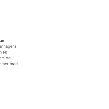
Cam
enhagens
vøb i
art og
kommer med