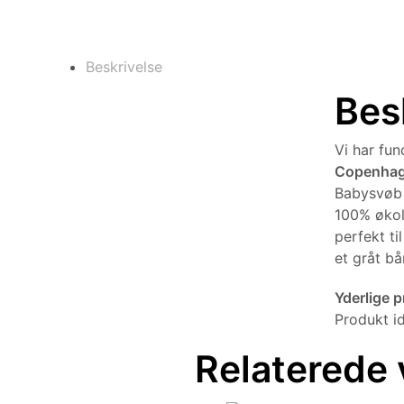
Beskrivelse
Bes
Vi har fu
Copenha
Babysvøb 
100% økol
perfekt t
et gråt bå
Yderlige 
Produkt i
Relaterede 