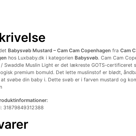
krivelse
ndet
Babysvøb Mustard – Cam Cam Copenhagen
fra
Cam 
gen
hos Luxbaby.dk i kategorien
Babysvøb
. Cam Cam Cop
/ Swaddle Muslin Light er det lækreste GOTS-certificeret s
ogisk premium bomuld. Det lette muslinstof er blødt, åndb
il at svøbe din baby i. Dette svøb er i farven mustard og 
n
produktinformationer:
d: 31879849312388
varer