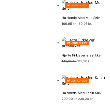
PÅ UDSALG! 20%
Halskæde Med Mus Sølv
Den
Den
199,95
kr.
159,96
kr.
oprindelige
aktuelle
pris
pris
var:
er:
199,95 kr..
159,96 kr..
PÅ UDSALG! 20%
Hjerte Firkløver ørestikker
Den
Den
149,95
kr.
119,96
kr.
oprindelige
aktuelle
pris
pris
var:
er:
149,95 kr..
119,96 kr..
PÅ UDSALG! 20%
Halskæde Med Kanin Sølv
Den
Den
299,00
kr.
239,20
kr.
oprindelige
aktuelle
pris
pris