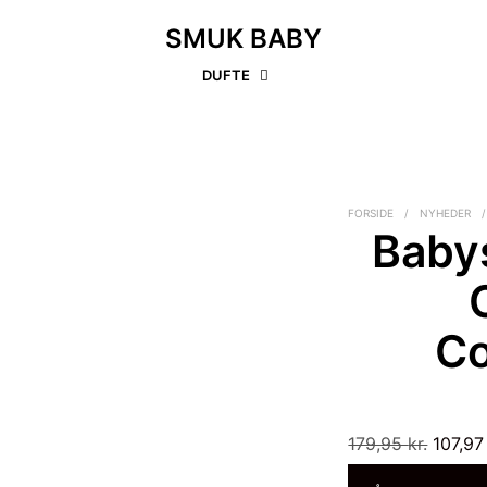
SMUK BABY
DUFTE
FORSIDE
/
NYHEDER
/
Baby
C
Den
179,95
kr.
107,9
oprind