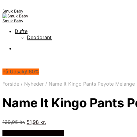
Smuk Baby
Smuk Baby
Dufte
Deodorant
På Udsalg! 60%
Forside
/
Nyheder
/
Name It Kingo Pants Peyote Melange
Name It Kingo Pants 
Den
Den
129,95
kr.
51,98
kr.
oprindelige
aktuelle
På Udsalg hos Luxbaby.dk
pris
pris