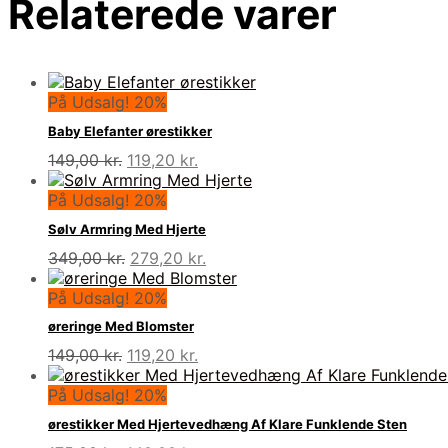
Relaterede varer
På Udsalg! 20%
Baby Elefanter ørestikker
Den
Den
149,00
kr.
119,20
kr.
oprindelige
aktuelle
pris
pris
På Udsalg! 20%
var:
er:
Sølv Armring Med Hjerte
149,00 kr..
119,20 kr..
Den
Den
349,00
kr.
279,20
kr.
oprindelige
aktuelle
pris
pris
På Udsalg! 20%
var:
er:
øreringe Med Blomster
349,00 kr..
279,20 kr..
Den
Den
149,00
kr.
119,20
kr.
oprindelige
aktuelle
pris
pris
På Udsalg! 20%
var:
er:
ørestikker Med Hjertevedhæng Af Klare Funklende Sten
149,00 kr..
119,20 kr..