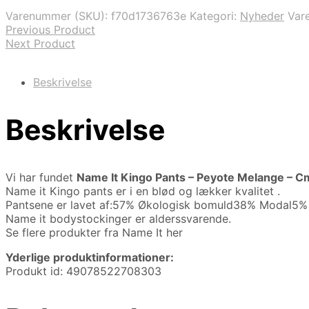
var:
er:
Varenummer (SKU):
f70d1736763e
Kategori:
Nyheder
Var
129,95 kr..
51,98 kr..
Previous Product
Next Product
Beskrivelse
Beskrivelse
Vi har fundet
Name It Kingo Pants – Peyote Melange – C
Name it Kingo pants er i en blød og lækker kvalitet .
Pantsene er lavet af:57% Økologisk bomuld38% Modal5% 
Name it bodystockinger er alderssvarende.
Se flere produkter fra Name It her
Yderlige produktinformationer:
Produkt id: 49078522708303