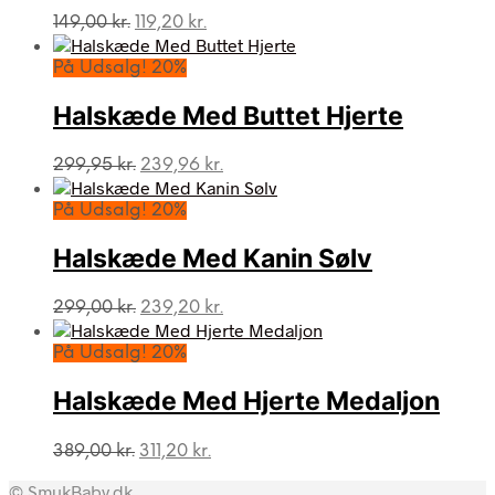
Den
Den
149,00
kr.
119,20
kr.
oprindelige
aktuelle
pris
pris
På Udsalg! 20%
var:
er:
149,00 kr..
119,20 kr..
Halskæde Med Buttet Hjerte
Den
Den
299,95
kr.
239,96
kr.
oprindelige
aktuelle
pris
pris
På Udsalg! 20%
var:
er:
299,95 kr..
239,96 kr..
Halskæde Med Kanin Sølv
Den
Den
299,00
kr.
239,20
kr.
oprindelige
aktuelle
pris
pris
På Udsalg! 20%
var:
er:
299,00 kr..
239,20 kr..
Halskæde Med Hjerte Medaljon
Den
Den
389,00
kr.
311,20
kr.
oprindelige
aktuelle
© SmukBaby.dk
pris
pris