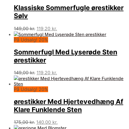
Klassiske Sommerfugle ørestikker
Sølv
Den
Den
149,00
kr.
119,20
kr.
oprindelige
aktuelle
På Udsalg! 20%
pris
pris
var:
er:
Sommerfugl Med Lyserøde Sten
149,00 kr..
119,20 kr..
ørestikker
Den
Den
149,00
kr.
119,20
kr.
oprindelige
aktuelle
pris
pris
På Udsalg! 20%
var:
er:
149,00 kr..
119,20 kr..
ørestikker Med Hjertevedhæng Af
Klare Funklende Sten
Den
Den
175,00
kr.
140,00
kr.
oprindelige
aktuelle