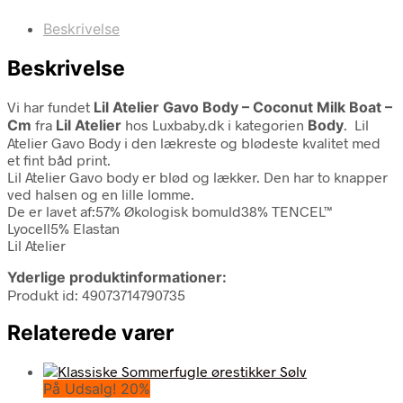
Beskrivelse
Beskrivelse
Vi har fundet
Lil Atelier Gavo Body – Coconut Milk Boat –
Cm
fra
Lil Atelier
hos Luxbaby.dk i kategorien
Body
. Lil
Atelier Gavo Body i den lækreste og blødeste kvalitet med
et fint båd print.
Lil Atelier Gavo body er blød og lækker. Den har to knapper
ved halsen og en lille lomme.
De er lavet af:57% Økologisk bomuld38% TENCEL™
Lyocell5% Elastan
Lil Atelier
Yderlige produktinformationer:
Produkt id: 49073714790735
Relaterede varer
På Udsalg! 20%