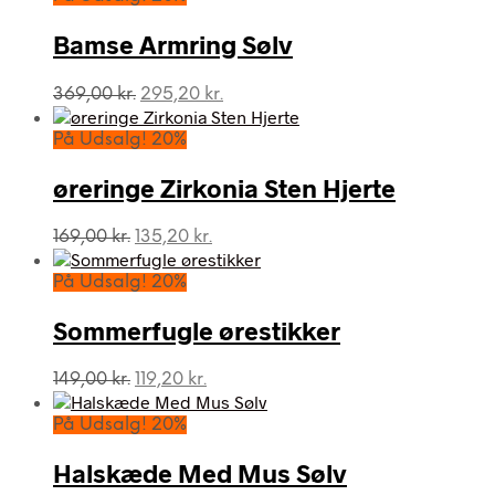
Bamse Armring Sølv
Den
Den
369,00
kr.
295,20
kr.
oprindelige
aktuelle
pris
pris
På Udsalg! 20%
var:
er:
369,00 kr..
295,20 kr..
øreringe Zirkonia Sten Hjerte
Den
Den
169,00
kr.
135,20
kr.
oprindelige
aktuelle
pris
pris
På Udsalg! 20%
var:
er:
169,00 kr..
135,20 kr..
Sommerfugle ørestikker
Den
Den
149,00
kr.
119,20
kr.
oprindelige
aktuelle
pris
pris
På Udsalg! 20%
var:
er:
149,00 kr..
119,20 kr..
Halskæde Med Mus Sølv