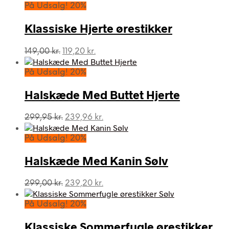
På Udsalg! 20%
Klassiske Hjerte ørestikker
Den
Den
149,00
kr.
119,20
kr.
oprindelige
aktuelle
pris
pris
På Udsalg! 20%
var:
er:
149,00 kr..
119,20 kr..
Halskæde Med Buttet Hjerte
Den
Den
299,95
kr.
239,96
kr.
oprindelige
aktuelle
pris
pris
På Udsalg! 20%
var:
er:
299,95 kr..
239,96 kr..
Halskæde Med Kanin Sølv
Den
Den
299,00
kr.
239,20
kr.
oprindelige
aktuelle
pris
pris
På Udsalg! 20%
var:
er:
299,00 kr..
239,20 kr..
Klassiske Sommerfugle ørestikker