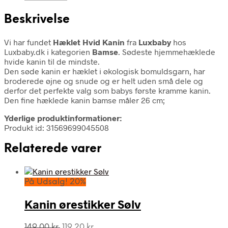
Beskrivelse
Vi har fundet
Hæklet Hvid Kanin
fra
Luxbaby
hos
Luxbaby.dk i kategorien
Bamse
. Sødeste hjemmehæklede
hvide kanin til de mindste.
Den søde kanin er hæklet i økologisk bomuldsgarn, har
broderede øjne og snude og er helt uden små dele og
derfor det perfekte valg som babys første kramme kanin.
Den fine hæklede kanin bamse måler 26 cm;
Yderlige produktinformationer:
Produkt id: 31569699045508
Relaterede varer
På Udsalg! 20%
Kanin ørestikker Sølv
Den
Den
149,00
kr.
119,20
kr.