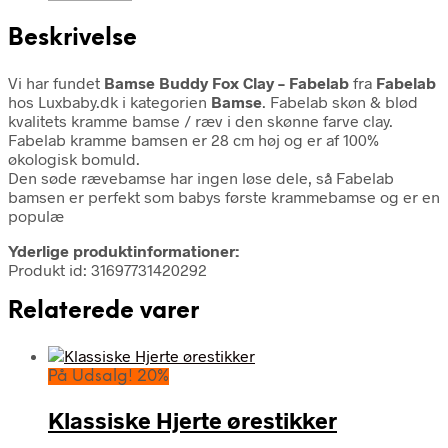
Beskrivelse
Vi har fundet
Bamse Buddy Fox Clay – Fabelab
fra
Fabelab
hos Luxbaby.dk i kategorien
Bamse
. Fabelab skøn & blød
kvalitets kramme bamse / ræv i den skønne farve clay.
Fabelab kramme bamsen er 28 cm høj og er af 100%
økologisk bomuld.
Den søde rævebamse har ingen løse dele, så Fabelab
bamsen er perfekt som babys første krammebamse og er en
populæ
Yderlige produktinformationer:
Produkt id: 31697731420292
Relaterede varer
På Udsalg! 20%
Klassiske Hjerte ørestikker