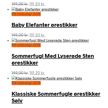
Den
Den
149,00
kr.
119,20
kr.
oprindelige
aktuelle
pris
pris
På Udsalg! 20%
var:
er:
149,00 kr..
119,20 kr..
Baby Elefanter ørestikker
Den
Den
149,00
kr.
119,20
kr.
oprindelige
aktuelle
pris
pris
På Udsalg! 20%
var:
er:
149,00 kr..
119,20 kr..
Sommerfugl Med Lyserøde Sten
ørestikker
Den
Den
149,00
kr.
119,20
kr.
oprindelige
aktuelle
pris
pris
På Udsalg! 20%
var:
er:
149,00 kr..
119,20 kr..
Klassiske Sommerfugle ørestikker
Sølv