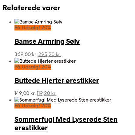
Relaterede varer
På Udsalg! 20%
Bamse Armring Sølv
Den
Den
369,00
kr.
295,20
kr.
oprindelige
aktuelle
pris
pris
På Udsalg! 20%
var:
er:
369,00 kr..
295,20 kr..
Buttede Hjerter ørestikker
Den
Den
149,00
kr.
119,20
kr.
oprindelige
aktuelle
pris
pris
På Udsalg! 20%
var:
er:
149,00 kr..
119,20 kr..
Sommerfugl Med Lyserøde Sten
ørestikker