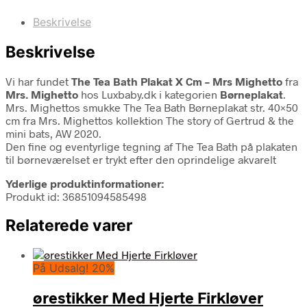
Beskrivelse
Beskrivelse
Vi har fundet
The Tea Bath Plakat X Cm – Mrs Mighetto
fra
Mrs. Mighetto
hos Luxbaby.dk i kategorien
Børneplakat
.
Mrs. Mighettos smukke The Tea Bath Børneplakat str. 40×50
cm fra Mrs. Mighettos kollektion The story of Gertrud & the
mini bats, AW 2020.
Den fine og eventyrlige tegning af The Tea Bath på plakaten
til børneværelset er trykt efter den oprindelige akvarelt
Yderlige produktinformationer:
Produkt id: 36851094585498
Relaterede varer
På Udsalg! 20%
ørestikker Med Hjerte Firkløver