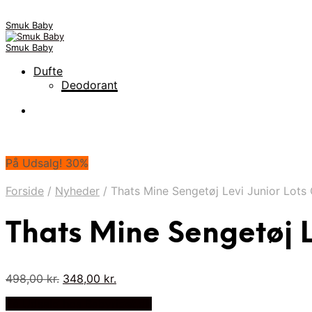
Smuk Baby
Smuk Baby
Dufte
Deodorant
På Udsalg! 30%
Forside
/
Nyheder
/
Thats Mine Sengetøj Levi Junior Lots
Thats Mine Sengetøj L
Den
Den
498,00
kr.
348,00
kr.
oprindelige
aktuelle
På Udsalg hos Babyriget.dk
pris
pris