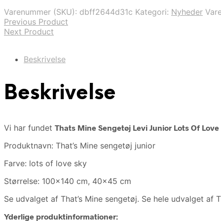
var:
er:
Varenummer (SKU):
dbff2644d31c
Kategori:
Nyheder
Var
498,00 kr..
348,00 kr..
Previous Product
Next Product
Beskrivelse
Beskrivelse
Vi har fundet
Thats Mine Sengetøj Levi Junior Lots Of Love
Produktnavn: That’s Mine sengetøj junior
Farve: lots of love sky
Størrelse: 100×140 cm, 40×45 cm
Se udvalget af That’s Mine sengetøj. Se hele udvalget af T
Yderlige produktinformationer: