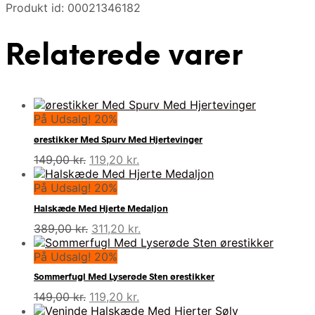
Produkt id: 00021346182
Relaterede varer
På Udsalg! 20%
ørestikker Med Spurv Med Hjertevinger
Den
Den
149,00
kr.
119,20
kr.
oprindelige
aktuelle
pris
pris
På Udsalg! 20%
var:
er:
Halskæde Med Hjerte Medaljon
149,00 kr..
119,20 kr..
Den
Den
389,00
kr.
311,20
kr.
oprindelige
aktuelle
pris
pris
På Udsalg! 20%
var:
er:
Sommerfugl Med Lyserøde Sten ørestikker
389,00 kr..
311,20 kr..
Den
Den
149,00
kr.
119,20
kr.
oprindelige
aktuelle