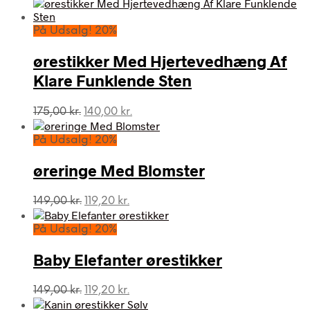
På Udsalg! 20%
ørestikker Med Hjertevedhæng Af
Klare Funklende Sten
Den
Den
175,00
kr.
140,00
kr.
oprindelige
aktuelle
pris
pris
På Udsalg! 20%
var:
er:
175,00 kr..
140,00 kr..
øreringe Med Blomster
Den
Den
149,00
kr.
119,20
kr.
oprindelige
aktuelle
pris
pris
På Udsalg! 20%
var:
er:
149,00 kr..
119,20 kr..
Baby Elefanter ørestikker
Den
Den
149,00
kr.
119,20
kr.
oprindelige
aktuelle