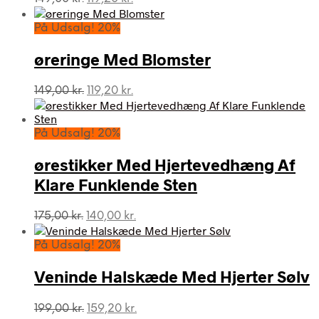
oprindelige
aktuelle
pris
pris
På Udsalg! 20%
var:
er:
149,00 kr..
119,20 kr..
øreringe Med Blomster
Den
Den
149,00
kr.
119,20
kr.
oprindelige
aktuelle
pris
pris
var:
er:
På Udsalg! 20%
149,00 kr..
119,20 kr..
ørestikker Med Hjertevedhæng Af
Klare Funklende Sten
Den
Den
175,00
kr.
140,00
kr.
oprindelige
aktuelle
pris
pris
På Udsalg! 20%
var:
er:
175,00 kr..
140,00 kr..
Veninde Halskæde Med Hjerter Sølv
Den
Den
199,00
kr.
159,20
kr.