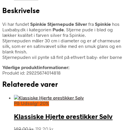
Beskrivelse
Vi har fundet
Spinkie Stjernepude Silver
fra
Spinkie
hos
Luxbaby.dk i kategorien
Pude
. Stjerne pude i blød og
lækker kvalitet i farven silver fra Spinkie.
Stjernepuden måler 30 cm i diameter og er af charmeuse
silk, som er en satinvævet silke med en smuk glans og en
blank finish.
Stjernepuden vil pynte så fint på ethvert baby- eller børne
Yderlige produktinformationer:
Produkt id: 29225674014818
Relaterede varer
På Udsalg! 20%
Klassiske Hjerte ørestikker Sølv
Den
Den
149,00
kr.
119,20
kr.