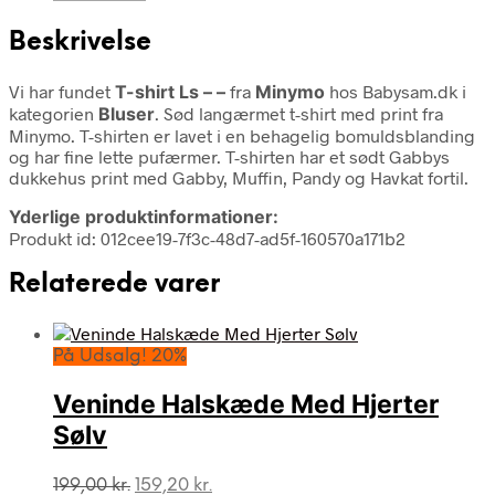
Beskrivelse
Vi har fundet
T-shirt Ls – –
fra
Minymo
hos Babysam.dk i
kategorien
Bluser
. Sød langærmet t-shirt med print fra
Minymo. T-shirten er lavet i en behagelig bomuldsblanding
og har fine lette pufærmer. T-shirten har et sødt Gabbys
dukkehus print med Gabby, Muffin, Pandy og Havkat fortil.
Yderlige produktinformationer:
Produkt id: 012cee19-7f3c-48d7-ad5f-160570a171b2
Relaterede varer
På Udsalg! 20%
Veninde Halskæde Med Hjerter
Sølv
Den
Den
199,00
kr.
159,20
kr.