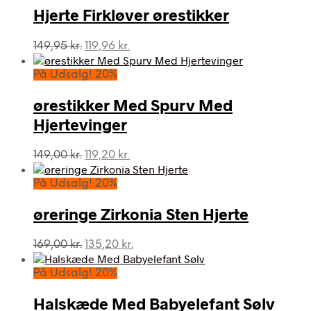
Hjerte Firkløver ørestikker
Den
Den
149,95
kr.
119,96
kr.
oprindelige
aktuelle
pris
pris
På Udsalg! 20%
var:
er:
149,95 kr..
119,96 kr..
ørestikker Med Spurv Med
Hjertevinger
Den
Den
149,00
kr.
119,20
kr.
oprindelige
aktuelle
pris
pris
På Udsalg! 20%
var:
er:
149,00 kr..
119,20 kr..
øreringe Zirkonia Sten Hjerte
Den
Den
169,00
kr.
135,20
kr.
oprindelige
aktuelle
pris
pris
På Udsalg! 20%
var:
er:
169,00 kr..
135,20 kr..
Halskæde Med Babyelefant Sølv