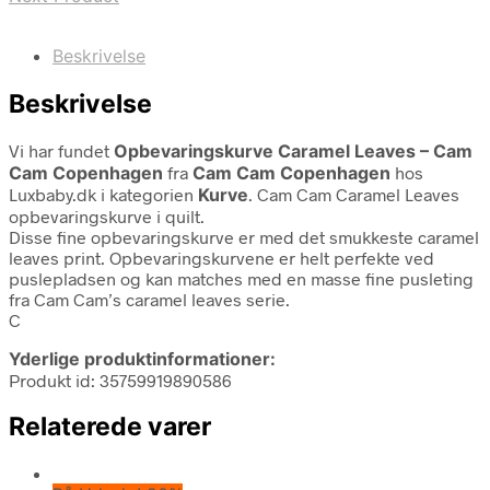
Beskrivelse
Beskrivelse
Vi har fundet
Opbevaringskurve Caramel Leaves – Cam
Cam Copenhagen
fra
Cam Cam Copenhagen
hos
Luxbaby.dk i kategorien
Kurve
. Cam Cam Caramel Leaves
opbevaringskurve i quilt.
Disse fine opbevaringskurve er med det smukkeste caramel
leaves print. Opbevaringskurvene er helt perfekte ved
puslepladsen og kan matches med en masse fine pusleting
fra Cam Cam’s caramel leaves serie.
C
Yderlige produktinformationer:
Produkt id: 35759919890586
Relaterede varer