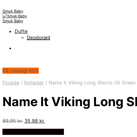
Smuk Baby
Smuk Baby
Dufte
Deodorant
På Udsalg! 60%
Forside
/
Nyheder
/
Name It Viking Long Shorts Oil Gree
Name It Viking Long S
Den
Den
89,95
kr.
35,98
kr.
oprindelige
aktuelle
På Udsalg hos Luxbaby.dk
pris
pris