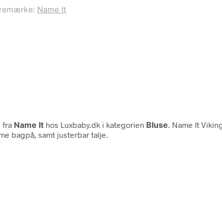
remærke:
Name It
m
fra
Name It
hos Luxbaby.dk i kategorien
Bluse
. Name It Vikin
me bagpå, samt justerbar talje.