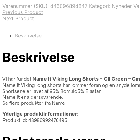
var:
er:
Varenummer (SKU):
d4609689d847
Kategori:
Nyheder
Va
89,95 kr..
35,98 kr..
Previous Product
Next Product
Beskrivelse
Beskrivelse
Vi har fundet
Name It Viking Long Shorts – Oil Green – C
Name It Viking long shorts har lommer foran og en snyde lom
Shortsene er lavet af:95% Bomuld5% Elastan
Name it er alderssvarende.
Se flere produkter fra Name
Yderlige produktinformationer:
Produkt id: 48986992476495