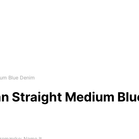
ium Blue Denim
n Straight Medium Bl
remærke:
Name It