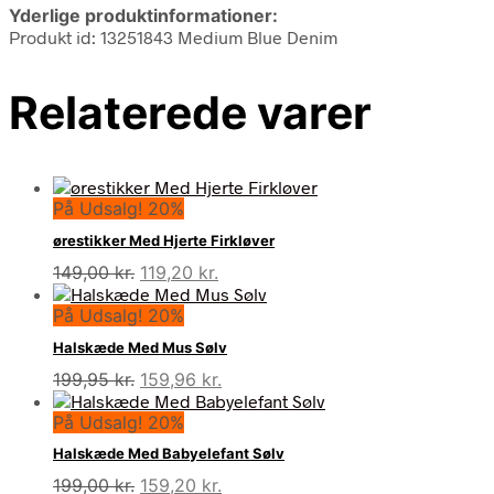
Yderlige produktinformationer:
Produkt id: 13251843 Medium Blue Denim
Relaterede varer
På Udsalg! 20%
ørestikker Med Hjerte Firkløver
Den
Den
149,00
kr.
119,20
kr.
oprindelige
aktuelle
På Udsalg! 20%
pris
pris
var:
er:
Halskæde Med Mus Sølv
149,00 kr..
119,20 kr..
Den
Den
199,95
kr.
159,96
kr.
oprindelige
aktuelle
På Udsalg! 20%
pris
pris
var:
er:
Halskæde Med Babyelefant Sølv
199,95 kr..
159,96 kr..
Den
Den
199,00
kr.
159,20
kr.