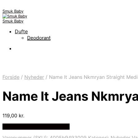
Smuk Baby
Smuk Baby
Dufte
Deodorant
Forside
/
Nyheder
/
Name It Jeans Nkmryan Straight Med
Name It Jeans Nkmrya
119,00
kr.
Bedste pris hos Babyriget.dk
Varenummer (SKU):
4005b9493009
Kategori:
Nyheder
Va