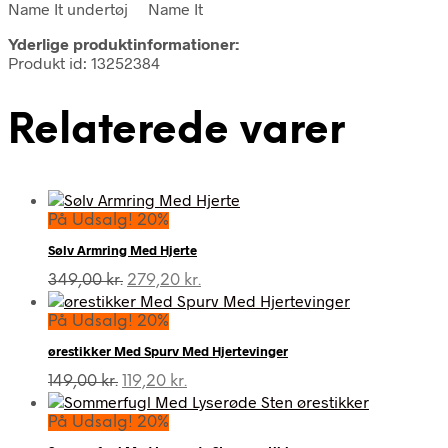
Name It undertøj Name It
Yderlige produktinformationer:
Produkt id: 13252384
Relaterede varer
På Udsalg! 20%
Sølv Armring Med Hjerte
Den
Den
349,00
kr.
279,20
kr.
oprindelige
aktuelle
pris
pris
På Udsalg! 20%
var:
er:
ørestikker Med Spurv Med Hjertevinger
349,00 kr..
279,20 kr..
Den
Den
149,00
kr.
119,20
kr.
oprindelige
aktuelle
pris
pris
På Udsalg! 20%
var:
er: