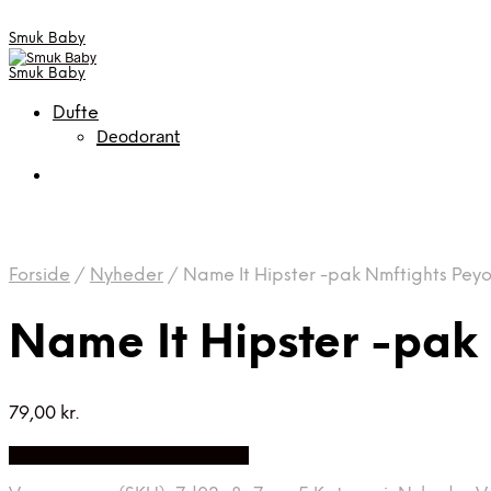
Smuk Baby
Smuk Baby
Dufte
Deodorant
Forside
/
Nyheder
/
Name It Hipster -pak Nmftights Peyo
Name It Hipster -pak
79,00
kr.
Bedste pris hos Babyriget.dk