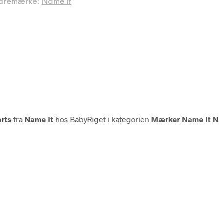
aremærke:
Name It
arts
fra
Name It
hos BabyRiget i kategorien
Mærker Name It N