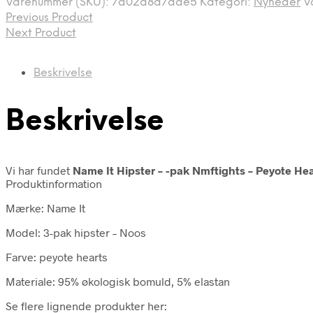
Varenummer (SKU):
7d02a8a7aae5
Kategori:
Nyheder
V
Previous Product
Next Product
Beskrivelse
Beskrivelse
Vi har fundet
Name It Hipster – -pak Nmftights – Peyote He
Produktinformation
Mærke: Name It
Model: 3-pak hipster – Noos
Farve: peyote hearts
Materiale: 95% økologisk bomuld, 5% elastan
Se flere lignende produkter her: