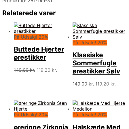
Produkt id: 251-149-31
Relaterede varer
På Udsalg! 20%
På Udsalg! 20%
Buttede Hjerter
Klassiske
ørestikker
Sommerfugle
Den
Den
149,00
kr.
119,20
kr.
ørestikker Sølv
oprindelige
aktuelle
pris
pris
Den
Den
149,00
kr.
119,20
kr.
var:
er:
oprindelige
aktuel
149,00 kr..
119,20 kr..
pris
pris
var:
er:
149,00 kr..
119,20
På Udsalg! 20%
På Udsalg! 20%
øreringe Zirkonia
Halskæde Med