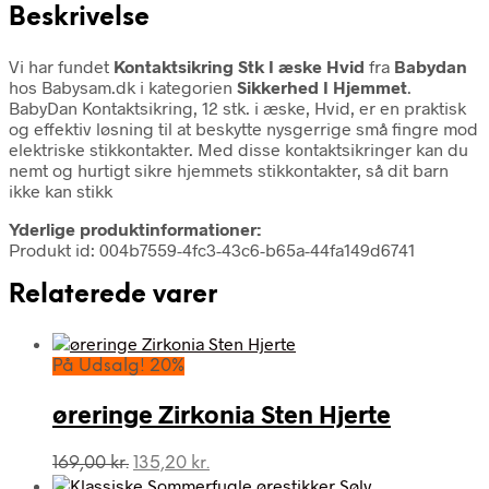
Beskrivelse
Vi har fundet
Kontaktsikring Stk I æske Hvid
fra
Babydan
hos Babysam.dk i kategorien
Sikkerhed I Hjemmet
.
BabyDan Kontaktsikring, 12 stk. i æske, Hvid, er en praktisk
og effektiv løsning til at beskytte nysgerrige små fingre mod
elektriske stikkontakter. Med disse kontaktsikringer kan du
nemt og hurtigt sikre hjemmets stikkontakter, så dit barn
ikke kan stikk
Yderlige produktinformationer:
Produkt id: 004b7559-4fc3-43c6-b65a-44fa149d6741
Relaterede varer
På Udsalg! 20%
øreringe Zirkonia Sten Hjerte
Den
Den
169,00
kr.
135,20
kr.
oprindelige
aktuelle