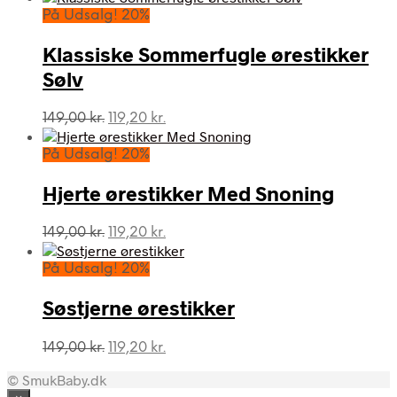
pris
pris
På Udsalg! 20%
var:
er:
169,00 kr..
135,20 kr..
Klassiske Sommerfugle ørestikker
Sølv
Den
Den
149,00
kr.
119,20
kr.
oprindelige
aktuelle
pris
pris
På Udsalg! 20%
var:
er:
149,00 kr..
119,20 kr..
Hjerte ørestikker Med Snoning
Den
Den
149,00
kr.
119,20
kr.
oprindelige
aktuelle
pris
pris
På Udsalg! 20%
var:
er:
149,00 kr..
119,20 kr..
Søstjerne ørestikker
Den
Den
149,00
kr.
119,20
kr.
oprindelige
aktuelle
© SmukBaby.dk
pris
pris