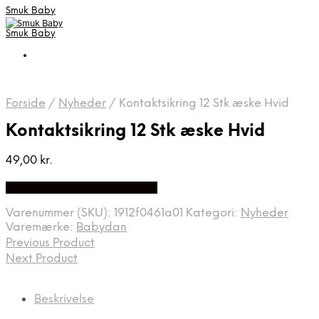
Smuk Baby
Smuk Baby
Forside
/
Nyheder
/
Kontaktsikring 12 Stk æske Hvid
Kontaktsikring 12 Stk æske Hvid
49,00
kr.
Bedste pris hos Babysam.dk
Varenummer (SKU):
1912f0461a01
Kategori:
Nyheder
Varemærke:
Babydan
Previous Product
Next Product
Beskrivelse