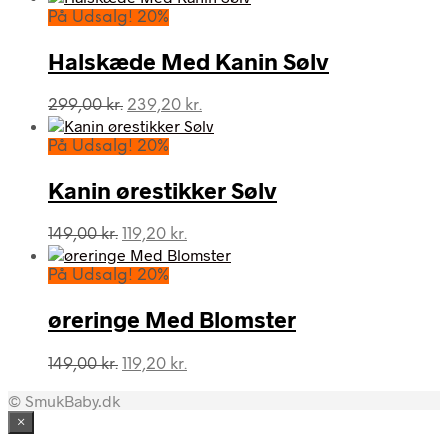
pris
pris
På Udsalg! 20%
var:
er:
149,00 kr..
119,20 kr..
Halskæde Med Kanin Sølv
Den
Den
299,00
kr.
239,20
kr.
oprindelige
aktuelle
pris
pris
På Udsalg! 20%
var:
er:
299,00 kr..
239,20 kr..
Kanin ørestikker Sølv
Den
Den
149,00
kr.
119,20
kr.
oprindelige
aktuelle
pris
pris
På Udsalg! 20%
var:
er:
149,00 kr..
119,20 kr..
øreringe Med Blomster
Den
Den
149,00
kr.
119,20
kr.
oprindelige
aktuelle
© SmukBaby.dk
pris
pris
var:
er:
×
149,00 kr..
119,20 kr..