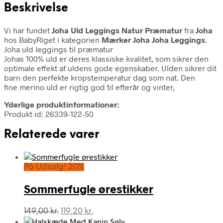
Beskrivelse
Vi har fundet
Joha Uld Leggings Natur Præmatur
fra
Joha
hos BabyRiget i kategorien
Mærker Joha Joha Leggings
.
Joha uld leggings til præmatur
Johas 100% uld er deres klassiske kvalitet, som sikrer den
optimale effekt af uldens gode egenskaber. Ulden sikrer dit
barn den perfekte kropstemperatur dag som nat. Den
fine merino uld er rigtig god til efterår og vinter,
Yderlige produktinformationer:
Produkt id: 26339-122-50
Relaterede varer
På Udsalg! 20%
Sommerfugle ørestikker
Den
Den
149,00
kr.
119,20
kr.
oprindelige
aktuelle