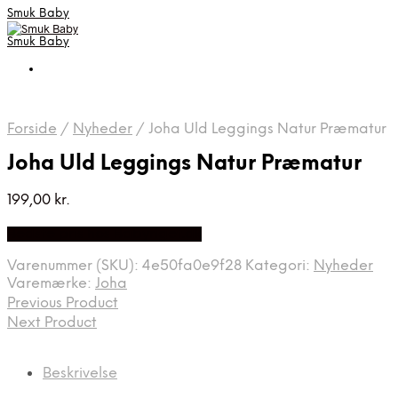
Smuk Baby
Smuk Baby
Forside
/
Nyheder
/
Joha Uld Leggings Natur Præmatur
Joha Uld Leggings Natur Præmatur
199,00
kr.
Bedste pris hos Babyriget.dk
Varenummer (SKU):
4e50fa0e9f28
Kategori:
Nyheder
Varemærke:
Joha
Previous Product
Next Product
Beskrivelse