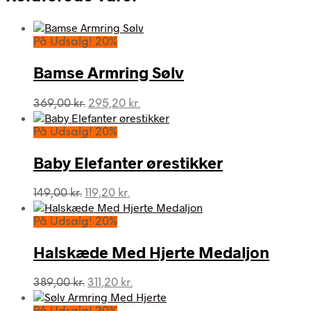
På Udsalg! 20%
Bamse Armring Sølv
Den
Den
369,00
kr.
295,20
kr.
oprindelige
aktuelle
pris
pris
På Udsalg! 20%
var:
er:
369,00 kr..
295,20 kr..
Baby Elefanter ørestikker
Den
Den
149,00
kr.
119,20
kr.
oprindelige
aktuelle
pris
pris
På Udsalg! 20%
var:
er:
149,00 kr..
119,20 kr..
Halskæde Med Hjerte Medaljon
Den
Den
389,00
kr.
311,20
kr.
oprindelige
aktuelle
pris
pris