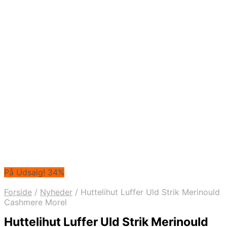
På Udsalg! 34%
Forside
/
Nyheder
/
Huttelihut Luffer Uld Strik Merinould
Cashmere Morel
Huttelihut Luffer Uld Strik Merinould