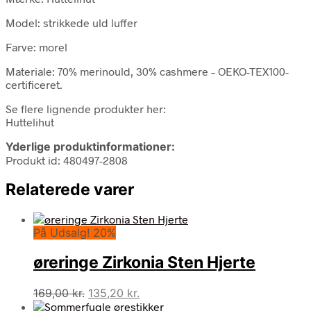
Model: strikkede uld luffer
Farve: morel
Materiale: 70% merinould, 30% cashmere – OEKO-TEX100-
certificeret.
Se flere lignende produkter her:
Huttelihut
Yderlige produktinformationer:
Produkt id: 480497-2808
Relaterede varer
På Udsalg! 20%
øreringe Zirkonia Sten Hjerte
Den
Den
169,00
kr.
135,20
kr.
oprindelige
aktuelle