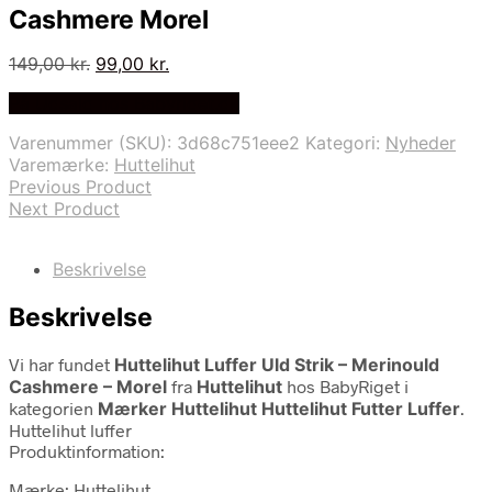
Cashmere Morel
Den
Den
149,00
kr.
99,00
kr.
oprindelige
aktuelle
På Udsalg hos Babyriget.dk
pris
pris
var:
er:
Varenummer (SKU):
3d68c751eee2
Kategori:
Nyheder
149,00 kr..
99,00 kr..
Varemærke:
Huttelihut
Previous Product
Next Product
Beskrivelse
Beskrivelse
Vi har fundet
Huttelihut Luffer Uld Strik – Merinould
Cashmere – Morel
fra
Huttelihut
hos BabyRiget i
kategorien
Mærker Huttelihut Huttelihut Futter Luffer
.
Huttelihut luffer
Produktinformation:
Mærke: Huttelihut