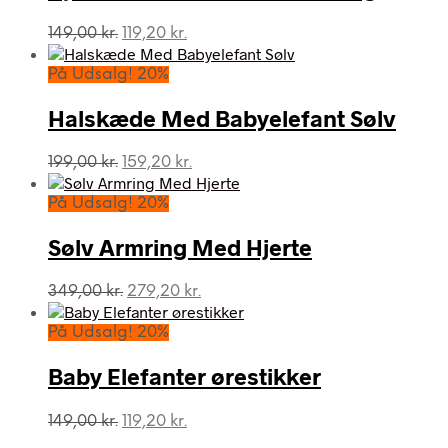
Den
Den
149,00
kr.
119,20
kr.
oprindelige
aktuelle
pris
pris
På Udsalg! 20%
var:
er:
149,00 kr..
119,20 kr..
Halskæde Med Babyelefant Sølv
Den
Den
199,00
kr.
159,20
kr.
oprindelige
aktuelle
pris
pris
På Udsalg! 20%
var:
er:
199,00 kr..
159,20 kr..
Sølv Armring Med Hjerte
Den
Den
349,00
kr.
279,20
kr.
oprindelige
aktuelle
pris
pris
På Udsalg! 20%
var:
er:
349,00 kr..
279,20 kr..
Baby Elefanter ørestikker
Den
Den
149,00
kr.
119,20
kr.
oprindelige
aktuelle