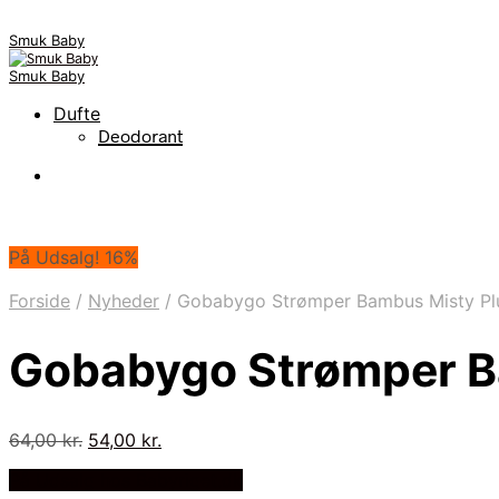
Smuk Baby
Smuk Baby
Dufte
Deodorant
På Udsalg! 16%
Forside
/
Nyheder
/
Gobabygo Strømper Bambus Misty P
Gobabygo Strømper B
Den
Den
64,00
kr.
54,00
kr.
oprindelige
aktuelle
På Udsalg hos Babyriget.dk
pris
pris