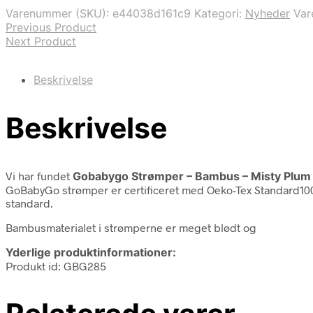
var:
er:
Varenummer (SKU):
e44038d161c9
Kategori:
Nyheder
Va
64,00 kr..
54,00 kr..
Previous Product
Next Product
Beskrivelse
Beskrivelse
Vi har fundet
Gobabygo Strømper – Bambus – Misty Plum
GoBabyGo strømper er certificeret med Oeko-Tex Standard100, 
standard.
Bambusmaterialet i strømperne er meget blødt og
Yderlige produktinformationer:
Produkt id: GBG285