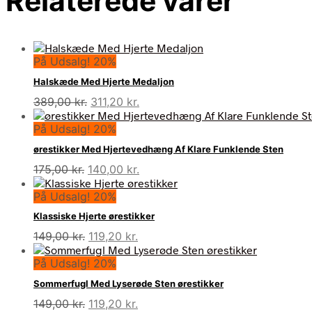
Relaterede varer
På Udsalg! 20%
Halskæde Med Hjerte Medaljon
Den
Den
389,00
kr.
311,20
kr.
oprindelige
aktuelle
På Udsalg! 20%
pris
pris
var:
er:
ørestikker Med Hjertevedhæng Af Klare Funklende Sten
389,00 kr..
311,20 kr..
Den
Den
175,00
kr.
140,00
kr.
oprindelige
aktuelle
På Udsalg! 20%
pris
pris
var:
er:
Klassiske Hjerte ørestikker
175,00 kr..
140,00 kr..
Den
Den
149,00
kr.
119,20
kr.
oprindelige
aktuelle
På Udsalg! 20%
pris
pris
var:
er:
Sommerfugl Med Lyserøde Sten ørestikker
149,00 kr..
119,20 kr..
Den
Den
149,00
kr.
119,20
kr.