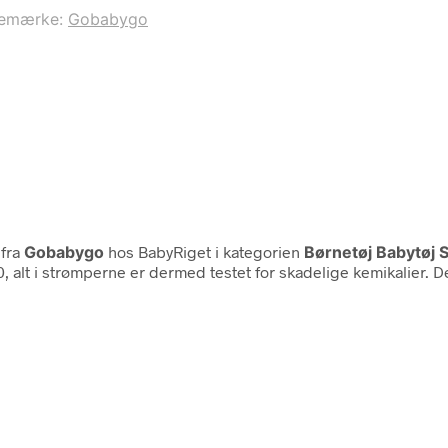
remærke:
Gobabygo
fra
Gobabygo
hos BabyRiget i kategorien
Børnetøj Babytøj 
alt i strømperne er dermed testet for skadelige kemikalier. D