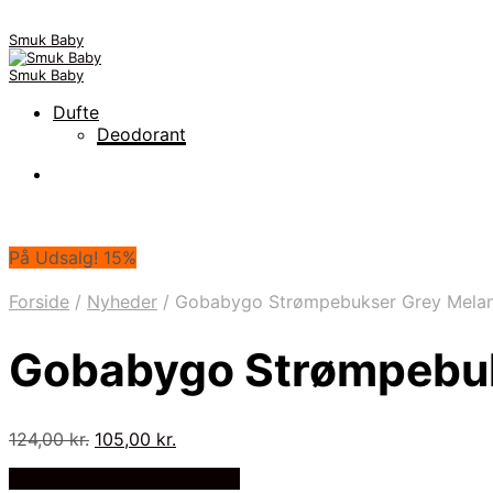
Smuk Baby
Smuk Baby
Dufte
Deodorant
På Udsalg! 15%
Forside
/
Nyheder
/
Gobabygo Strømpebukser Grey Mela
Gobabygo Strømpebuk
Den
Den
124,00
kr.
105,00
kr.
oprindelige
aktuelle
På Udsalg hos Babyriget.dk
pris
pris