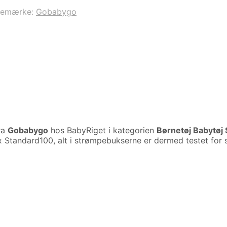
remærke:
Gobabygo
ra
Gobabygo
hos BabyRiget i kategorien
Børnetøj Babytøj
andard100, alt i strømpebukserne er dermed testet for ska