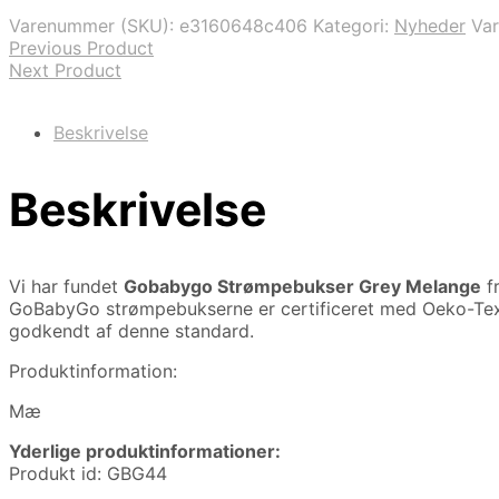
var:
er:
Varenummer (SKU):
e3160648c406
Kategori:
Nyheder
Va
124,00 kr..
105,00 kr..
Previous Product
Next Product
Beskrivelse
Beskrivelse
Vi har fundet
Gobabygo Strømpebukser Grey Melange
f
GoBabyGo strømpebukserne er certificeret med Oeko-Tex St
godkendt af denne standard.
Produktinformation:
Mæ
Yderlige produktinformationer:
Produkt id: GBG44