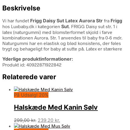
Beskrivelse
Vi har fundet
Frigg Daisy Sut Latex Aurora Str
fra
Frigg
hos Luxbaby.dk i kategorien
Sut
. FRIGG Daisy sut str. 1 i
latex (naturgummi) med blomsterformet skjold i farve
kombinationen Aurora. Str. 1 anvendes til baby fra 0-6 mdr.
Naturgummi har en elastisk og blød konsistens, der føles
trygt og behageligt for baby at sutte på. Latex er stærkere
Yderlige produktinformationer:
Produkt id: 40922871922842
Relaterede varer
På Udsalg! 20%
Halskæde Med Kanin Sølv
Den
Den
299,00
kr.
239,20
kr.
oprindelige
aktuelle