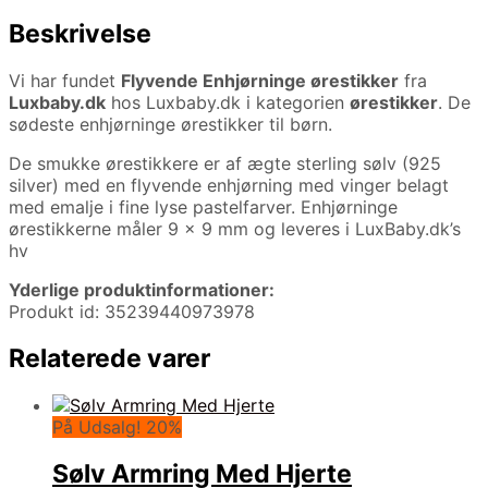
Beskrivelse
Vi har fundet
Flyvende Enhjørninge ørestikker
fra
Luxbaby.dk
hos Luxbaby.dk i kategorien
ørestikker
. De
sødeste enhjørninge ørestikker til børn.
De smukke ørestikkere er af ægte sterling sølv (925
silver) med en flyvende enhjørning med vinger belagt
med emalje i fine lyse pastelfarver. Enhjørninge
ørestikkerne måler 9 x 9 mm og leveres i LuxBaby.dk’s
hv
Yderlige produktinformationer:
Produkt id: 35239440973978
Relaterede varer
På Udsalg! 20%
Sølv Armring Med Hjerte