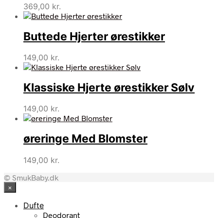
369,00
kr.
Buttede Hjerter ørestikker
149,00
kr.
Klassiske Hjerte ørestikker Sølv
149,00
kr.
øreringe Med Blomster
149,00
kr.
© SmukBaby.dk
×
Dufte
Deodorant