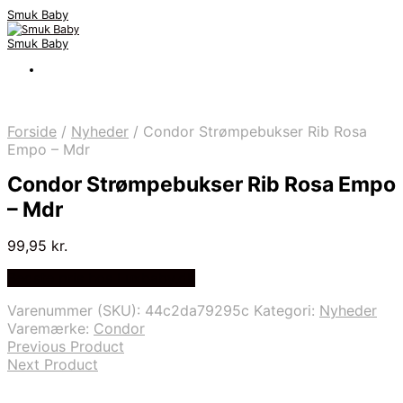
Smuk Baby
Smuk Baby
Forside
/
Nyheder
/
Condor Strømpebukser Rib Rosa
Empo – Mdr
Condor Strømpebukser Rib Rosa Empo
– Mdr
99,95
kr.
Bedste pris hos Luxbaby.dk
Varenummer (SKU):
44c2da79295c
Kategori:
Nyheder
Varemærke:
Condor
Previous Product
Next Product