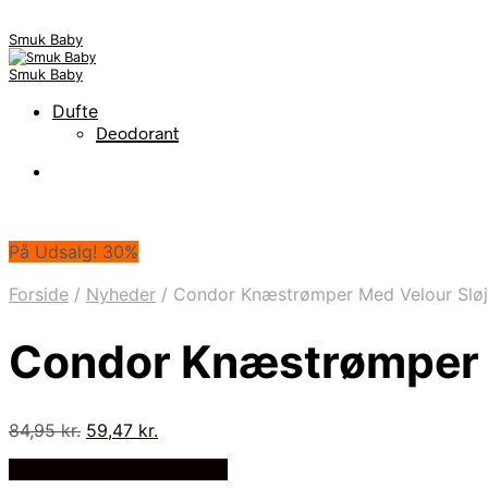
Smuk Baby
Smuk Baby
Dufte
Deodorant
På Udsalg! 30%
Forside
/
Nyheder
/
Condor Knæstrømper Med Velour Sløj
Condor Knæstrømper M
Den
Den
84,95
kr.
59,47
kr.
oprindelige
aktuelle
På Udsalg hos Luxbaby.dk
pris
pris