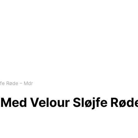
fe Røde – Mdr
ed Velour Sløjfe Rød