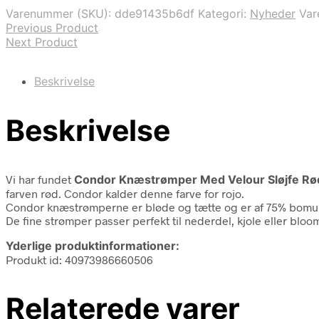
var:
er:
Varenummer (SKU):
dde91435b6df
Kategori:
Nyheder
Va
84,95 kr..
59,47 kr..
Previous Product
Next Product
Beskrivelse
Beskrivelse
Vi har fundet
Condor Knæstrømper Med Velour Sløjfe Rød
farven rød. Condor kalder denne farve for rojo.
Condor knæstrømperne er bløde og tætte og er af 75% bomul
De fine strømper passer perfekt til nederdel, kjole eller bloo
Yderlige produktinformationer:
Produkt id: 40973986660506
Relaterede varer