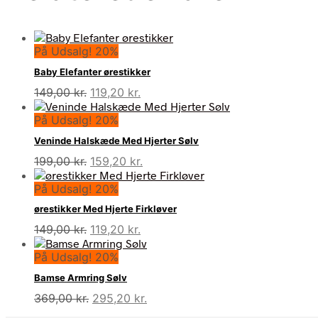
På Udsalg! 20%
Baby Elefanter ørestikker
Den
Den
149,00
kr.
119,20
kr.
oprindelige
aktuelle
På Udsalg! 20%
pris
pris
var:
er:
Veninde Halskæde Med Hjerter Sølv
149,00 kr..
119,20 kr..
Den
Den
199,00
kr.
159,20
kr.
oprindelige
aktuelle
På Udsalg! 20%
pris
pris
var:
er:
ørestikker Med Hjerte Firkløver
199,00 kr..
159,20 kr..
Den
Den
149,00
kr.
119,20
kr.
oprindelige
aktuelle
På Udsalg! 20%
pris
pris
var:
er:
Bamse Armring Sølv
149,00 kr..
119,20 kr..
Den
Den
369,00
kr.
295,20
kr.
oprindelige
aktuelle