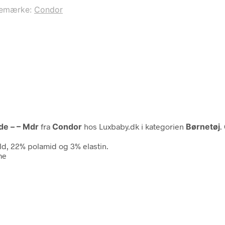
remærke:
Condor
e – – Mdr
fra
Condor
hos Luxbaby.dk i kategorien
Børnetøj
.
d, 22% polamid og 3% elastin.
me