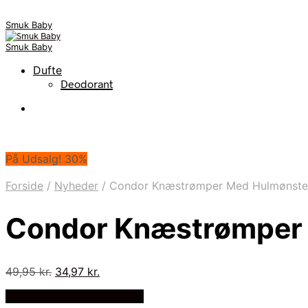
Smuk Baby
Smuk Baby
Dufte
Deodorant
På Udsalg! 30%
Forside
/
Nyheder
/
Condor Knæstrømper Med Hulmønster
Condor Knæstrømper 
Den
Den
49,95
kr.
34,97
kr.
oprindelige
aktuelle
På Udsalg hos Luxbaby.dk
pris
pris