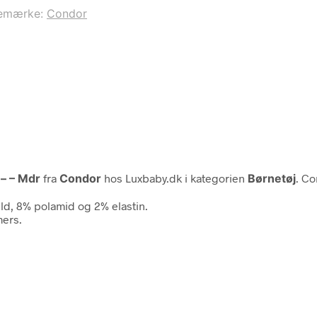
emærke:
Condor
– – Mdr
fra
Condor
hos Luxbaby.dk i kategorien
Børnetøj
. C
d, 8% polamid og 2% elastin.
mers.