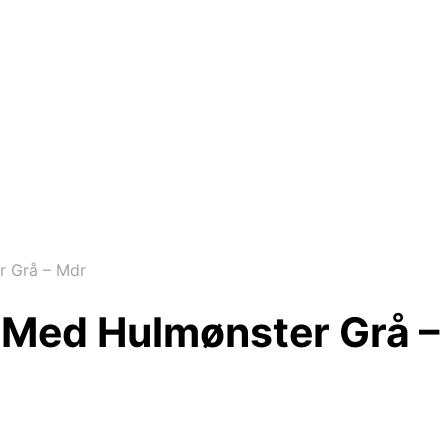
 Grå – Mdr
Med Hulmønster Grå –