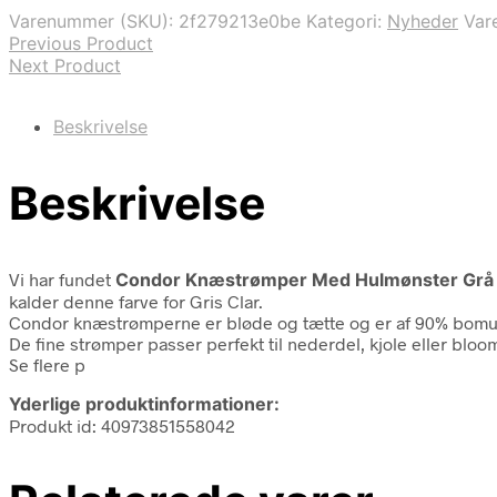
var:
er:
Varenummer (SKU):
2f279213e0be
Kategori:
Nyheder
Var
49,95 kr..
34,97 kr..
Previous Product
Next Product
Beskrivelse
Beskrivelse
Vi har fundet
Condor Knæstrømper Med Hulmønster Grå 
kalder denne farve for Gris Clar.
Condor knæstrømperne er bløde og tætte og er af 90% bomul
De fine strømper passer perfekt til nederdel, kjole eller bloo
Se flere p
Yderlige produktinformationer:
Produkt id: 40973851558042