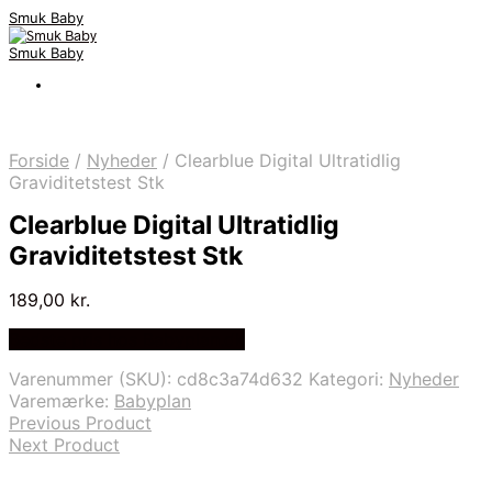
Smuk Baby
Smuk Baby
Forside
/
Nyheder
/
Clearblue Digital Ultratidlig
Graviditetstest Stk
Clearblue Digital Ultratidlig
Graviditetstest Stk
189,00
kr.
Bedste pris hos Babyplan.dk
Varenummer (SKU):
cd8c3a74d632
Kategori:
Nyheder
Varemærke:
Babyplan
Previous Product
Next Product