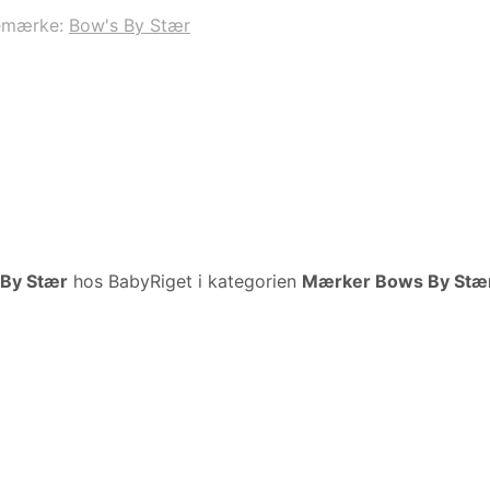
emærke:
Bow's By Stær
 By Stær
hos BabyRiget i kategorien
Mærker Bows By Stæ