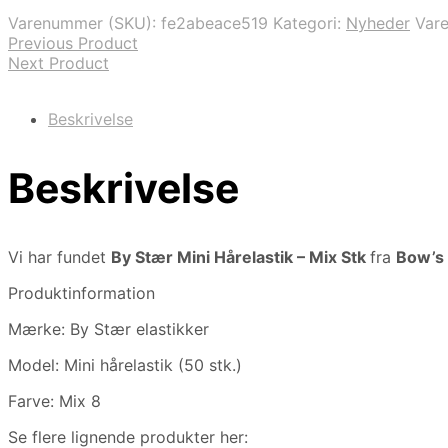
var:
er:
Varenummer (SKU):
fe2abeace519
Kategori:
Nyheder
Var
59,00 kr..
44,00 kr..
Previous Product
Next Product
Beskrivelse
Beskrivelse
Vi har fundet
By Stær Mini Hårelastik – Mix Stk
fra
Bow’s
Produktinformation
Mærke: By Stær elastikker
Model: Mini hårelastik (50 stk.)
Farve: Mix 8
Se flere lignende produkter her: