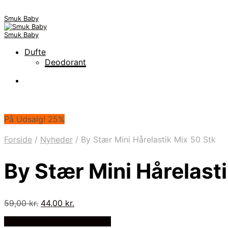
Smuk Baby
Smuk Baby
Dufte
Deodorant
På Udsalg! 25%
Forside
/
Nyheder
/
By Stær Mini Hårelastik Mix 50 Stk
By Stær Mini Hårelast
Den
Den
59,00
kr.
44,00
kr.
oprindelige
aktuelle
På Udsalg hos Babyriget.dk
pris
pris