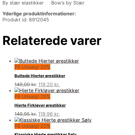
By stær elastikker Bow’s by Stær
Yderlige produktinformationer:
Produkt id: 8912045
Relaterede varer
På Udsalg! 20%
Buttede Hjerter ørestikker
Den
Den
149,00
kr.
119,20
kr.
oprindelige
aktuelle
pris
pris
På Udsalg! 20%
var:
er:
Hjerte Firkløver ørestikker
149,00 kr..
119,20 kr..
Den
Den
149,95
kr.
119,96
kr.
oprindelige
aktuelle
pris
pris
På Udsalg! 20%
var:
er:
Klassiske Hjerte ørestikker Sølv