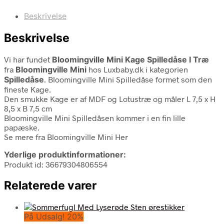
Beskrivelse
Beskrivelse
Vi har fundet
Bloomingville Mini Kage Spilledåse I Træ
fra
Bloomingville Mini
hos Luxbaby.dk i kategorien
Spilledåse
. Bloomingville Mini Spilledåse formet som den
fineste Kage.
Den smukke Kage er af MDF og Lotustræ og måler L 7,5 x H
8,5 x B 7,5 cm
Bloomingville Mini Spilledåsen kommer i en fin lille
papæske.
Se mere fra Bloomingville Mini Her
Yderlige produktinformationer:
Produkt id: 36679304806554
Relaterede varer
På Udsalg! 20%