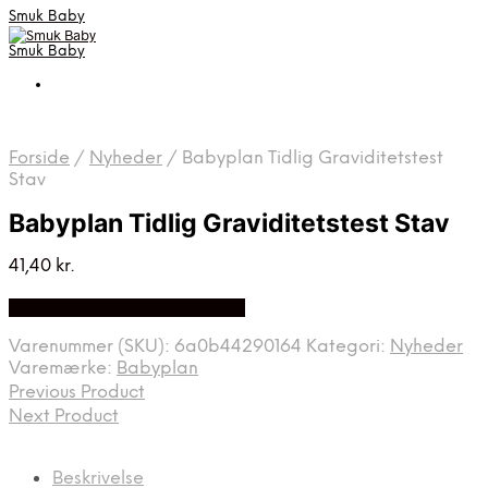
Smuk Baby
Smuk Baby
Forside
/
Nyheder
/
Babyplan Tidlig Graviditetstest
Stav
Babyplan Tidlig Graviditetstest Stav
41,40
kr.
Bedste pris hos Babyplan.dk
Varenummer (SKU):
6a0b44290164
Kategori:
Nyheder
Varemærke:
Babyplan
Previous Product
Next Product
Beskrivelse