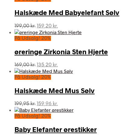
Halskæde Med Babyelefant Sølv
Den
Den
199,00
kr.
159,20
kr.
oprindelige
aktuelle
pris
pris
På Udsalg! 20%
var:
er:
199,00 kr..
159,20 kr..
øreringe Zirkonia Sten Hjerte
Den
Den
169,00
kr.
135,20
kr.
oprindelige
aktuelle
pris
pris
På Udsalg! 20%
var:
er:
169,00 kr..
135,20 kr..
Halskæde Med Mus Sølv
Den
Den
199,95
kr.
159,96
kr.
oprindelige
aktuelle
pris
pris
På Udsalg! 20%
var:
er:
199,95 kr..
159,96 kr..
Baby Elefanter ørestikker