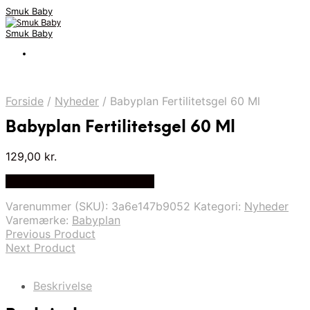
Smuk Baby
Smuk Baby
Forside
/
Nyheder
/
Babyplan Fertilitetsgel 60 Ml
Babyplan Fertilitetsgel 60 Ml
129,00
kr.
Bedste pris hos Babyplan.dk
Varenummer (SKU):
3a6e147b9052
Kategori:
Nyheder
Varemærke:
Babyplan
Previous Product
Next Product
Beskrivelse