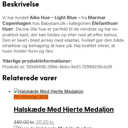
Beskrivelse
Vi har fundet
Aiko Hue – Light Blue –
fra
Marmar
Copenhagen
hos Babysam.dk i kategorien
Elefanthuer
Huer
. Denne lille hue er perfekt til de mindste og har en
praktisk kant, der kan foldes op eller ned alt efter behov.
Den er lavet i blød jersey med elastan, hvilket gør den både
strækbar og behagelig at have på. Høj kvalitet sikrer, at
huen holder form og farv
Yderlige produktinformationer:
Produkt id: 100d9406-399e-4bbc-9e51-72999236cb26
Relaterede varer
På Udsalg! 20%
Halskæde Med Hjerte Medaljon
Den
Den
389,00
kr.
311,20
kr.
oprindelige
aktuelle