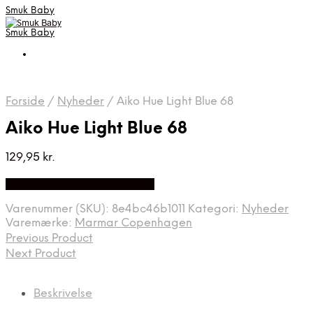
Smuk Baby
Smuk Baby
Forside
/
Nyheder
/
Aiko Hue Light Blue 68
Aiko Hue Light Blue 68
129,95
kr.
Bedste pris hos Babysam.dk
Varenummer (SKU):
8e4bc46b1011
Kategori:
Nyheder
Varemærke:
Marmar Copenhagen
Previous Product
Next Product
Beskrivelse