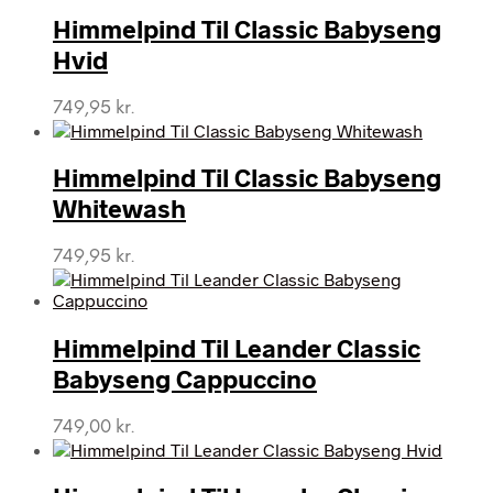
pris
pris
var:
er:
Himmelpind Til Classic Babyseng
479,95 kr..
239,95 kr..
Hvid
749,95
kr.
Himmelpind Til Classic Babyseng
Whitewash
749,95
kr.
Himmelpind Til Leander Classic
Babyseng Cappuccino
749,00
kr.