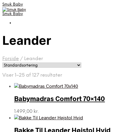
Smuk Baby
Smuk Baby
Leander
Forside
/
Leander
Viser 1–25 af 127 resultater
Babymadras Comfort 70×140
1.499,00
kr.
Bakke Til Leander Højstol Hvid