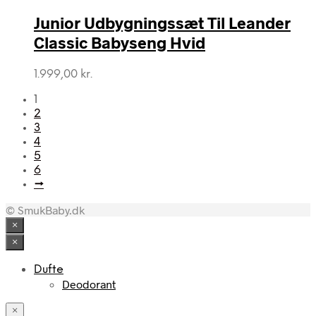
Junior Udbygningssæt Til Leander
Classic Babyseng Hvid
1.999,00
kr.
1
2
3
4
5
6
→
© SmukBaby.dk
×
×
Dufte
Deodorant
×