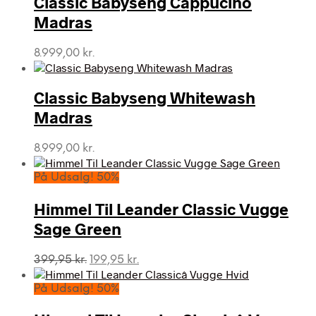
Classic Babyseng Cappucino
Madras
8.999,00
kr.
Classic Babyseng Whitewash
Madras
8.999,00
kr.
På Udsalg! 50%
Himmel Til Leander Classic Vugge
Sage Green
Den
Den
399,95
kr.
199,95
kr.
oprindelige
aktuelle
pris
pris
På Udsalg! 50%
var:
er:
399,95 kr..
199,95 kr..