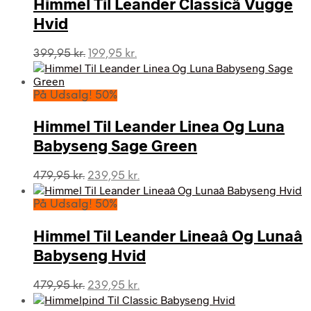
Himmel Til Leander Classicâ Vugge
Hvid
Den
Den
399,95
kr.
199,95
kr.
oprindelige
aktuelle
pris
pris
var:
er:
På Udsalg! 50%
399,95 kr..
199,95 kr..
Himmel Til Leander Linea Og Luna
Babyseng Sage Green
Den
Den
479,95
kr.
239,95
kr.
oprindelige
aktuelle
pris
pris
På Udsalg! 50%
var:
er:
479,95 kr..
239,95 kr..
Himmel Til Leander Lineaâ Og Lunaâ
Babyseng Hvid
Den
Den
479,95
kr.
239,95
kr.
oprindelige
aktuelle