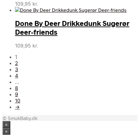
109,95
kr.
Done By Deer Drikkedunk Sugerør
Deer-friends
109,95
kr.
1
2
3
4
…
8
9
10
→
© SmukBaby.dk
×
×