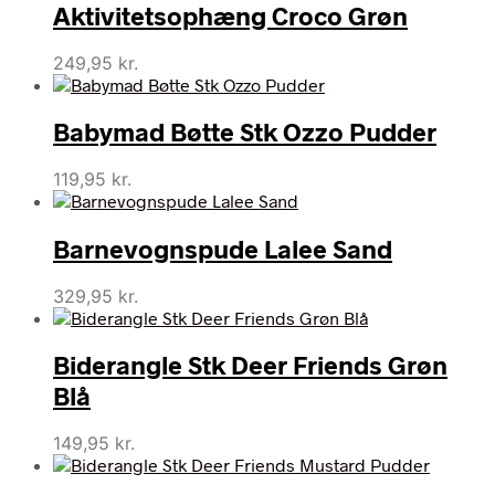
Aktivitetsophæng Croco Grøn
249,95
kr.
Babymad Bøtte Stk Ozzo Pudder
119,95
kr.
Barnevognspude Lalee Sand
329,95
kr.
Biderangle Stk Deer Friends Grøn
Blå
149,95
kr.