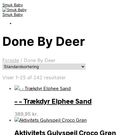
Smuk Baby
Smuk Baby
Done By Deer
Forside
/
Done By Deer
Viser 1–25 af 242 resultater
– – Trækdyr Elphee Sand
389,95
kr.
Aktivitets Gulvspejl Croco Grøn