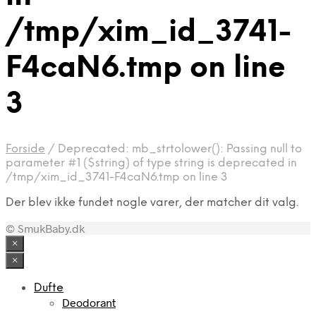
/tmp/xim_id_3741-
F4caN6.tmp on line
3
Forside
/
Deprecated: mb_strtolower(): Passing null to
parameter #1 ($string) of type string is deprecated in
/tmp/xim_id_3741-F4caN6.tmp on line 3
Der blev ikke fundet nogle varer, der matcher dit valg.
© SmukBaby.dk
×
×
Dufte
Deodorant