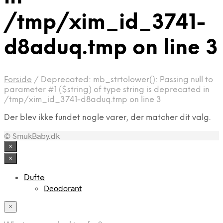
/tmp/xim_id_3741-
d8aduq.tmp on line 3
Forside
/
Deprecated: mb_strtolower(): Passing null to
parameter #1 ($string) of type string is deprecated in
/tmp/xim_id_3741-d8aduq.tmp on line 3
Der blev ikke fundet nogle varer, der matcher dit valg.
© SmukBaby.dk
×
×
Dufte
Deodorant
×