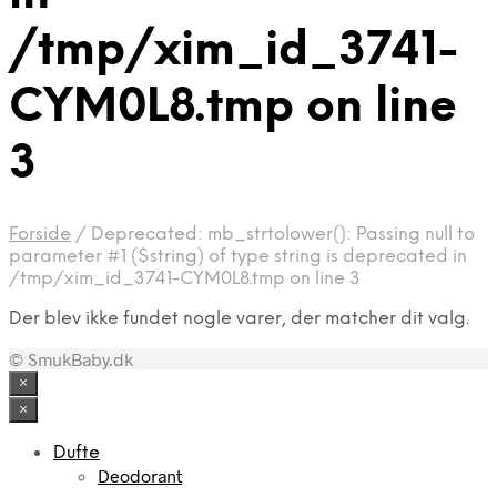
/tmp/xim_id_3741-
CYM0L8.tmp on line
3
Forside
/
Deprecated: mb_strtolower(): Passing null to
parameter #1 ($string) of type string is deprecated in
/tmp/xim_id_3741-CYM0L8.tmp on line 3
Der blev ikke fundet nogle varer, der matcher dit valg.
© SmukBaby.dk
×
×
Dufte
Deodorant