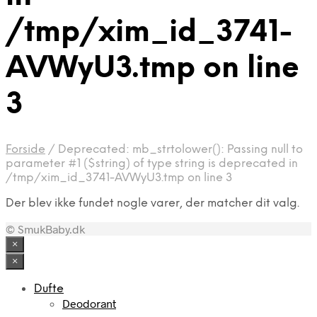
/tmp/xim_id_3741-
AVWyU3.tmp on line
3
Forside
/
Deprecated: mb_strtolower(): Passing null to
parameter #1 ($string) of type string is deprecated in
/tmp/xim_id_3741-AVWyU3.tmp on line 3
Der blev ikke fundet nogle varer, der matcher dit valg.
© SmukBaby.dk
×
×
Dufte
Deodorant