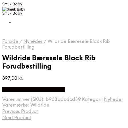
Smuk Baby
Smuk Baby
Forside
/
Nyheder
/
Wildride Bæresele Black Rib
Forudbestilling
Wildride Bæresele Black Rib
Forudbestilling
897,00
kr.
Bedste pris hos Babyriget.dk
Varenummer (SKU):
b963bdcdcd39
Kategori:
Nyheder
Varemærke:
Wildride
Previous Product
Next Product