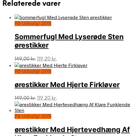
Relaterede varer
På Udsalg! 20%
Sommerfugl Med Lyserøde Sten
ørestikker
Den
Den
149,00
kr.
119,20
kr.
oprindelige
aktuelle
pris
pris
På Udsalg! 20%
var:
er:
149,00 kr..
119,20 kr..
ørestikker Med Hjerte Firkløver
Den
Den
149,00
kr.
119,20
kr.
oprindelige
aktuelle
pris
pris
var:
er:
På Udsalg! 20%
149,00 kr..
119,20 kr..
ørestikker Med Hjertevedhæng Af