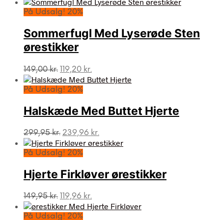
På Udsalg! 20%
Sommerfugl Med Lyserøde Sten
ørestikker
Den
Den
149,00
kr.
119,20
kr.
oprindelige
aktuelle
pris
pris
På Udsalg! 20%
var:
er:
149,00 kr..
119,20 kr..
Halskæde Med Buttet Hjerte
Den
Den
299,95
kr.
239,96
kr.
oprindelige
aktuelle
pris
pris
På Udsalg! 20%
var:
er:
299,95 kr..
239,96 kr..
Hjerte Firkløver ørestikker
Den
Den
149,95
kr.
119,96
kr.
oprindelige
aktuelle
pris
pris
På Udsalg! 20%