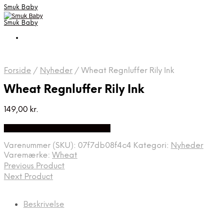
Smuk Baby
Smuk Baby
Forside
/
Nyheder
/
Wheat Regnluffer Rily Ink
Wheat Regnluffer Rily Ink
149,00
kr.
Bedste pris hos Babyriget.dk
Varenummer (SKU):
07f7db08f4c4
Kategori:
Nyheder
Varemærke:
Wheat
Previous Product
Next Product
Beskrivelse