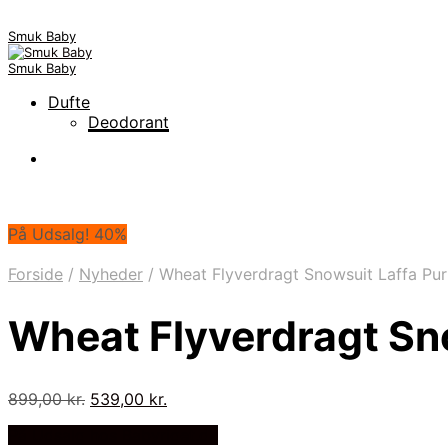
Smuk Baby
Smuk Baby
Dufte
Deodorant
På Udsalg! 40%
Forside
/
Nyheder
/
Wheat Flyverdragt Snowsuit Laffa Pur
Wheat Flyverdragt Sno
Den
Den
899,00
kr.
539,00
kr.
oprindelige
aktuelle
På Udsalg hos Babyriget.dk
pris
pris