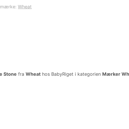
emærke:
Wheat
le Stone
fra
Wheat
hos BabyRiget i kategorien
Mærker Whe