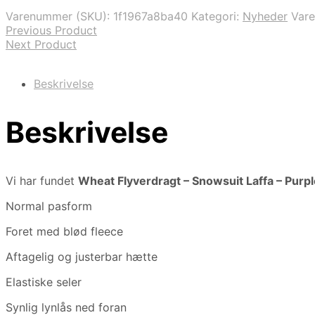
var:
er:
Varenummer (SKU):
1f1967a8ba40
Kategori:
Nyheder
Var
899,00 kr..
539,00 kr..
Previous Product
Next Product
Beskrivelse
Beskrivelse
Vi har fundet
Wheat Flyverdragt – Snowsuit Laffa – Purp
Normal pasform
Foret med blød fleece
Aftagelig og justerbar hætte
Elastiske seler
Synlig lynlås ned foran