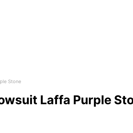
ple Stone
wsuit Laffa Purple St