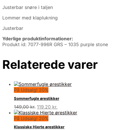
Justerbar snøre i taljen
Lommer med klaplukning
Justerbar
Yderlige produktinformationer:
Produkt id: 7077-996R GRS – 1035 purple stone
Relaterede varer
På Udsalg! 20%
Sommerfugle ørestikker
Den
Den
149,00
kr.
119,20
kr.
oprindelige
aktuelle
pris
pris
På Udsalg! 20%
var:
er:
Klassiske Hjerte ørestikker
149,00 kr..
119,20 kr..