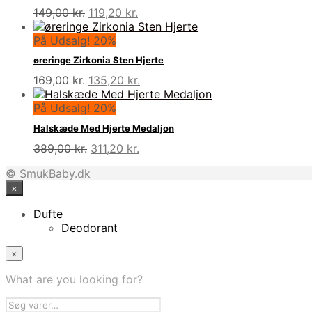
Den
Den
149,00
kr.
119,20
kr.
oprindelige
aktuelle
pris
pris
På Udsalg! 20%
var:
er:
øreringe Zirkonia Sten Hjerte
149,00 kr..
119,20 kr..
Den
Den
169,00
kr.
135,20
kr.
oprindelige
aktuelle
pris
pris
På Udsalg! 20%
var:
er:
Halskæde Med Hjerte Medaljon
169,00 kr..
135,20 kr..
Den
Den
389,00
kr.
311,20
kr.
oprindelige
aktuelle
© SmukBaby.dk
pris
pris
×
var:
er:
389,00 kr..
311,20 kr..
Dufte
Deodorant
×
What are you looking for?