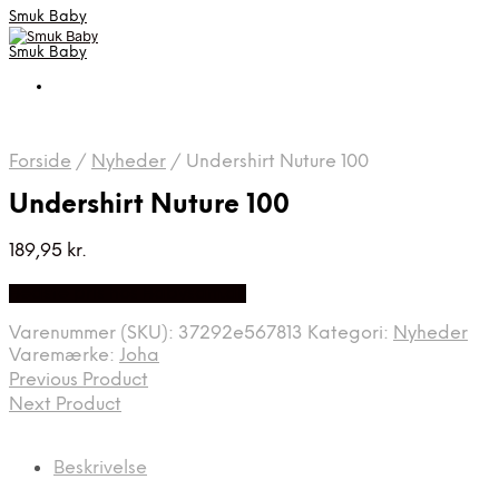
Smuk Baby
Smuk Baby
Forside
/
Nyheder
/
Undershirt Nuture 100
Undershirt Nuture 100
189,95
kr.
Bedste pris hos Babysam.dk
Varenummer (SKU):
37292e567813
Kategori:
Nyheder
Varemærke:
Joha
Previous Product
Next Product
Beskrivelse