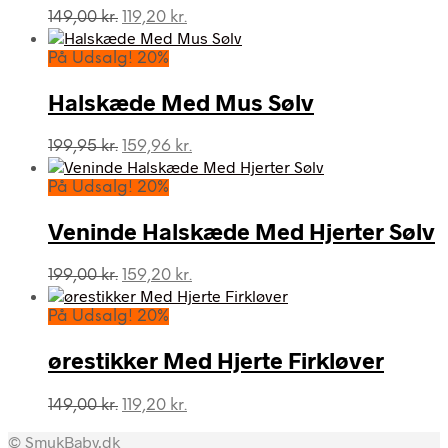
Den
Den
149,00
kr.
119,20
kr.
oprindelige
aktuelle
pris
pris
På Udsalg! 20%
var:
er:
149,00 kr..
119,20 kr..
Halskæde Med Mus Sølv
Den
Den
199,95
kr.
159,96
kr.
oprindelige
aktuelle
pris
pris
På Udsalg! 20%
var:
er:
199,95 kr..
159,96 kr..
Veninde Halskæde Med Hjerter Sølv
Den
Den
199,00
kr.
159,20
kr.
oprindelige
aktuelle
pris
pris
På Udsalg! 20%
var:
er:
199,00 kr..
159,20 kr..
ørestikker Med Hjerte Firkløver
Den
Den
149,00
kr.
119,20
kr.
oprindelige
aktuelle
© SmukBaby.dk
pris
pris