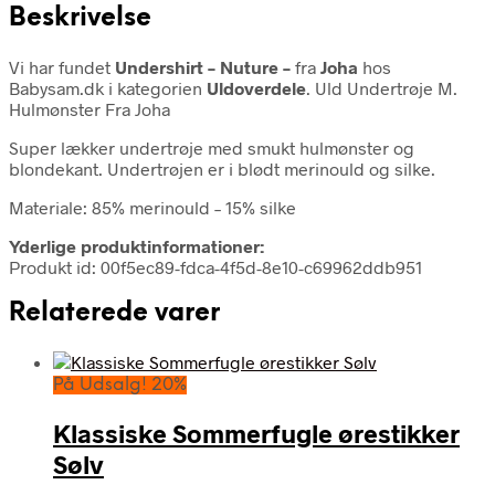
Beskrivelse
Vi har fundet
Undershirt – Nuture –
fra
Joha
hos
Babysam.dk i kategorien
Uldoverdele
. Uld Undertrøje M.
Hulmønster Fra Joha
Super lækker undertrøje med smukt hulmønster og
blondekant. Undertrøjen er i blødt merinould og silke.
Materiale: 85% merinould – 15% silke
Yderlige produktinformationer:
Produkt id: 00f5ec89-fdca-4f5d-8e10-c69962ddb951
Relaterede varer
På Udsalg! 20%
Klassiske Sommerfugle ørestikker
Sølv